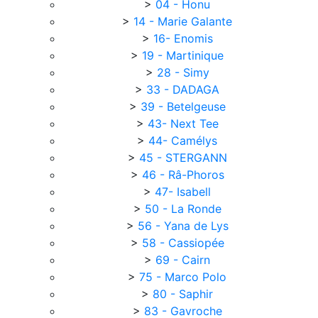
>
04 - Honu
>
14 - Marie Galante
>
16- Enomis
>
19 - Martinique
>
28 - Simy
>
33 - DADAGA
>
39 - Betelgeuse
>
43- Next Tee
>
44- Camélys
>
45 - STERGANN
>
46 - Râ-Phoros
>
47- Isabell
>
50 - La Ronde
>
56 - Yana de Lys
>
58 - Cassiopée
>
69 - Cairn
>
75 - Marco Polo
>
80 - Saphir
>
83 - Gavroche