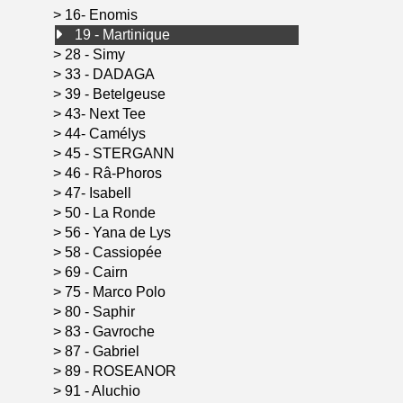
>
16- Enomis
19 - Martinique
>
28 - Simy
>
33 - DADAGA
>
39 - Betelgeuse
>
43- Next Tee
>
44- Camélys
>
45 - STERGANN
>
46 - Râ-Phoros
>
47- Isabell
>
50 - La Ronde
>
56 - Yana de Lys
>
58 - Cassiopée
>
69 - Cairn
>
75 - Marco Polo
>
80 - Saphir
>
83 - Gavroche
>
87 - Gabriel
>
89 - ROSEANOR
>
91 - Aluchio