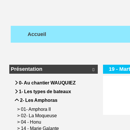
Accueil
Présentation
19 - Mar

0- Au chantier WAUQUIEZ
1- Les types de bateaux
2- Les Amphoras
>
01- Amphora II
>
02- La Moqueuse
>
04 - Honu
>
14 - Marie Galante