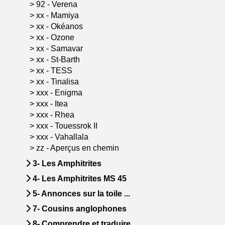
>
92 - Verena
>
xx - Mamiya
>
xx - Okéanos
>
xx - Ozone
>
xx - Samavar
>
xx - St-Barth
>
xx - TESS
>
xx - Tinalisa
>
xxx - Enigma
>
xxx - Itea
>
xxx - Rhea
>
xxx - Touessrok II
>
xxx - Vahallala
>
zz - Aperçus en chemin
3- Les Amphitrites
4- Les Amphitrites MS 45
5- Annonces sur la toile ...
7- Cousins anglophones
8- Comprendre et traduire