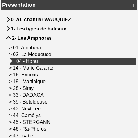
Présentation

0- Au chantier WAUQUIEZ
1- Les types de bateaux
2- Les Amphoras
>
01- Amphora II
>
02- La Moqueuse
04 - Honu
>
14 - Marie Galante
>
16- Enomis
>
19 - Martinique
>
28 - Simy
>
33 - DADAGA
>
39 - Betelgeuse
>
43- Next Tee
>
44- Camélys
>
45 - STERGANN
>
46 - Râ-Phoros
>
47- Isabell