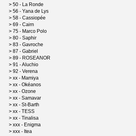
>
50 - La Ronde
>
56 - Yana de Lys
>
58 - Cassiopée
>
69 - Cairn
>
75 - Marco Polo
>
80 - Saphir
>
83 - Gavroche
>
87 - Gabriel
>
89 - ROSEANOR
>
91 - Aluchio
>
92 - Verena
>
xx - Mamiya
>
xx - Okéanos
>
xx - Ozone
>
xx - Samavar
>
xx - St-Barth
>
xx - TESS
>
xx - Tinalisa
>
xxx - Enigma
>
xxx - Itea