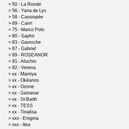
>
50 - La Ronde
>
56 - Yana de Lys
>
58 - Cassiopée
>
69 - Cairn
>
75 - Marco Polo
>
80 - Saphir
>
83 - Gavroche
>
87 - Gabriel
>
89 - ROSEANOR
>
91 - Aluchio
>
92 - Verena
>
xx - Mamiya
>
xx - Okéanos
>
xx - Ozone
>
xx - Samavar
>
xx - St-Barth
>
xx - TESS
>
xx - Tinalisa
>
xxx - Enigma
>
xxx - Itea