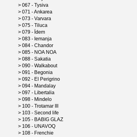
>
067 - Tysiva
>
071 - Ankarea
>
073 - Varvara
>
075 - Tiluca
>
079 - Ïdem
>
083 - Iemanja
>
084 - Chandor
>
085 - NOA NOA
>
088 - Sakatia
>
090 - Walkabout
>
091 - Begonia
>
092 - El Perigrino
>
094 - Mandalay
>
097 - Libertalia
>
098 - Mindelo
>
100 - Trotamar III
>
103 - Second life
>
105 - BABIG GLAZ
>
106 - UNAVOQ
>
108 - Frenchie