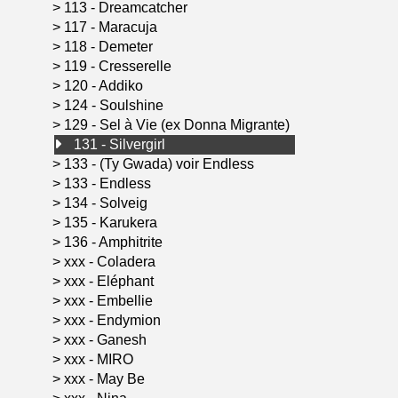
>
113 - Dreamcatcher
>
117 - Maracuja
>
118 - Demeter
>
119 - Cresserelle
>
120 - Addiko
>
124 - Soulshine
>
129 - Sel à Vie (ex Donna Migrante)
131 - Silvergirl
>
133 - (Ty Gwada) voir Endless
>
133 - Endless
>
134 - Solveig
>
135 - Karukera
>
136 - Amphitrite
>
xxx - Coladera
>
xxx - Eléphant
>
xxx - Embellie
>
xxx - Endymion
>
xxx - Ganesh
>
xxx - MIRO
>
xxx - May Be