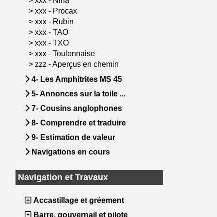
>
xxx - Nina
>
xxx - Procax
>
xxx - Rubin
>
xxx - TAO
>
xxx - TXO
>
xxx - Toulonnaise
>
zzz - Aperçus en chemin
4- Les Amphitrites MS 45
5- Annonces sur la toile ...
7- Cousins anglophones
8- Comprendre et traduire
9- Estimation de valeur
Navigations en cours
Navigation et Travaux
Accastillage et gréement
Barre, gouvernail et pilote