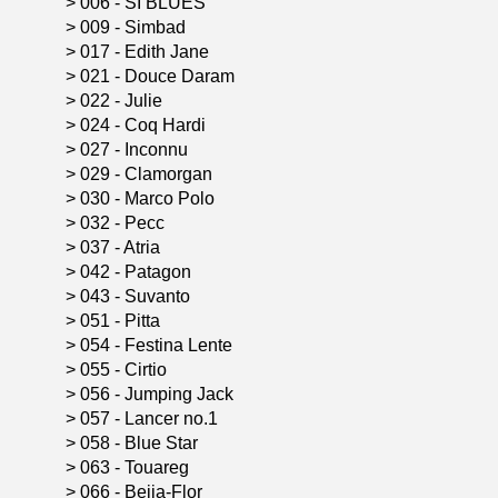
>
006 - SI BLUES
>
009 - Simbad
>
017 - Edith Jane
>
021 - Douce Daram
>
022 - Julie
>
024 - Coq Hardi
>
027 - Inconnu
>
029 - Clamorgan
>
030 - Marco Polo
>
032 - Pecc
>
037 - Atria
>
042 - Patagon
>
043 - Suvanto
>
051 - Pitta
>
054 - Festina Lente
>
055 - Cirtio
>
056 - Jumping Jack
>
057 - Lancer no.1
>
058 - Blue Star
>
063 - Touareg
>
066 - Beija-Flor