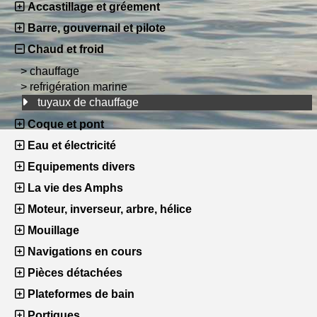
Accastillage et gréement
Barre, gouvernail et pilote
Chaud et froid
>
chauffage
>
refrigération marine
tuyaux de chauffage
Coque et pont
Eau et électricité
Equipements divers
La vie des Amphs
Moteur, inverseur, arbre, hélice
Mouillage
Navigations en cours
Pièces détachées
Plateformes de bain
Portiques