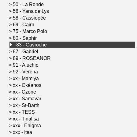
>
50 - La Ronde
>
56 - Yana de Lys
>
58 - Cassiopée
>
69 - Cairn
>
75 - Marco Polo
>
80 - Saphir
83 - Gavroche
>
87 - Gabriel
>
89 - ROSEANOR
>
91 - Aluchio
>
92 - Verena
>
xx - Mamiya
>
xx - Okéanos
>
xx - Ozone
>
xx - Samavar
>
xx - St-Barth
>
xx - TESS
>
xx - Tinalisa
>
xxx - Enigma
>
xxx - Itea