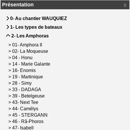
Présentation

0- Au chantier WAUQUIEZ
1- Les types de bateaux
2- Les Amphoras
>
01- Amphora II
>
02- La Moqueuse
>
04 - Honu
>
14 - Marie Galante
>
16- Enomis
>
19 - Martinique
>
28 - Simy
>
33 - DADAGA
>
39 - Betelgeuse
>
43- Next Tee
>
44- Camélys
>
45 - STERGANN
>
46 - Râ-Phoros
>
47- Isabell