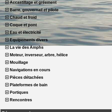
Accastillage et gréement
Barre, gouvernail et pilote
Chaud et froid
Coque et pont
Eau et électricité
Equipements divers
La vie des Amphs
Moteur, inverseur, arbre, hélice
Mouillage
Navigations en cours
Pièces détachées
Plateformes de bain
Portiques
Rencontres